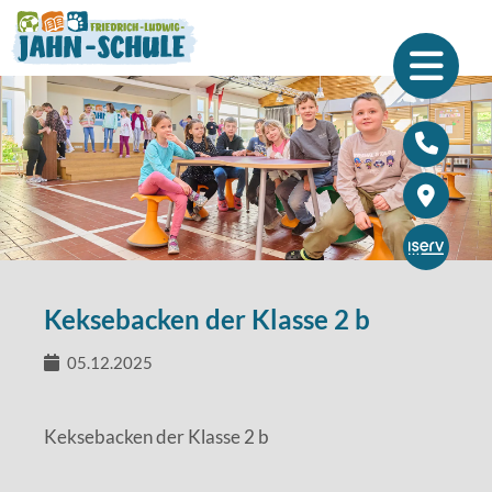
Schulleben
Menschen
Kinder
Aktuelles
Eltern
Bärenpost
Team
Forum
Schulsozialarbeit
Schulprojekte
Förderverein
Einschulung
Keksebacken der Klasse 2 b
Wir als Arbeitgeber
Sportfreundliche Schule
05.12.2025
Schülerbücherei
Keksebacken der Klasse 2 b
Gesunde Schule