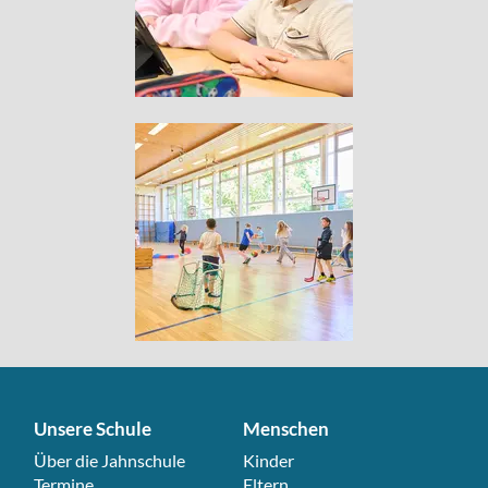
Unsere Schule
Menschen
Navigation überspringen
Über die Jahnschule
Navigation überspringen
Kinder
Termine
Eltern