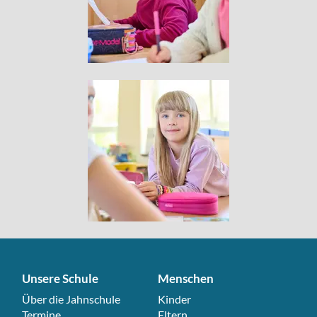
Unsere Schule
Menschen
Navigation überspringen
Über die Jahnschule
Navigation überspringen
Kinder
Termine
Eltern