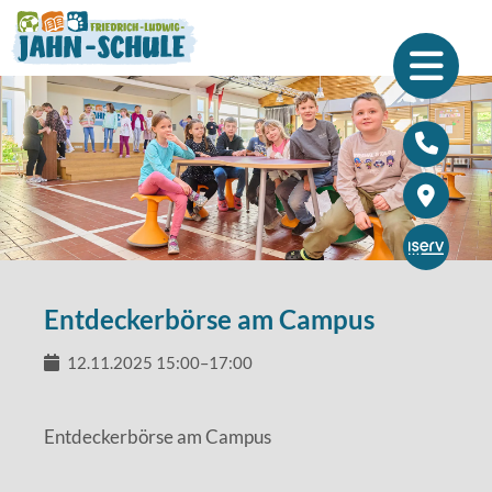
Schulleben
Menschen
Kinder
Aktuelles
Eltern
Bärenpost
Team
Forum
Schulsozialarbeit
Schulprojekte
Förderverein
Einschulung
Entdeckerbörse am Campus
Wir als Arbeitgeber
Sportfreundliche Schule
12.11.2025 15:00–17:00
Schülerbücherei
Entdeckerbörse am Campus
Gesunde Schule