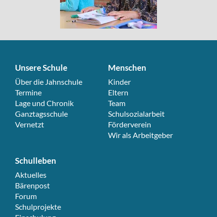
Unsere Schule
Menschen
Navigation überspringen
Über die Jahnschule
Navigation überspringen
Kinder
Termine
Eltern
Lage und Chronik
Team
Ganztagsschule
Schulsozialarbeit
Vernetzt
Förderverein
Wir als Arbeitgeber
Schulleben
Navigation überspringen
Aktuelles
Bärenpost
Forum
Schulprojekte