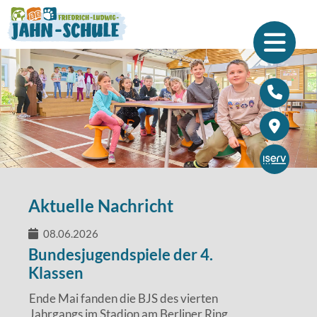
Unsere Schule
Menschen
Über die Jahnschule
Kinder
Termine
Eltern
Lage und Chronik
Team
Ganztagsschule
Schulsozialarbeit
Vernetzt
Förderverein
Aktuelle Nachricht
Wir als Arbeitgeber
08.06.2026
Bundesjugendspiele der 4.
Klassen
Ende Mai fanden die BJS des vierten
Jahrgangs im Stadion am Berliner Ring